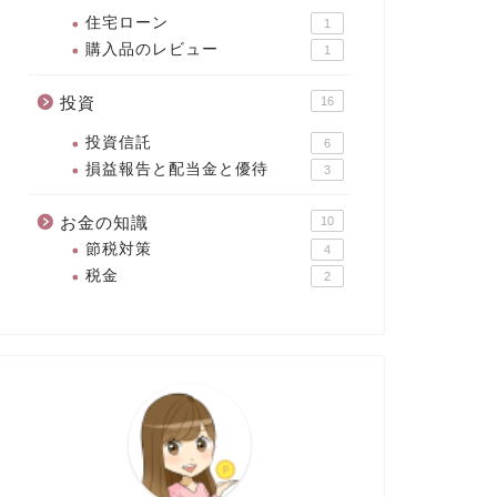
住宅ローン
1
購入品のレビュー
1
投資
16
投資信託
6
損益報告と配当金と優待
3
お金の知識
10
節税対策
4
税金
2