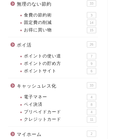
無理のない節約
33
食費の節約術
3
固定費の削減
14
お得に買い物
15
ポイ活
26
ポイントの使い道
7
ポイントの貯め方
9
ポイントサイト
6
キャッシュレス化
33
電子マネー
4
ペイ決済
8
プリペイドカード
4
クレジットカード
11
マイホーム
2