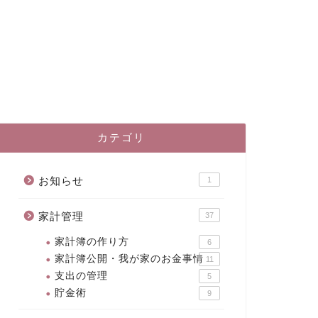
カテゴリ
お知らせ
1
家計管理
37
家計簿の作り方
6
家計簿公開・我が家のお金事情
11
支出の管理
5
貯金術
9