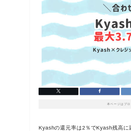
本ページはプロ
Kyashの還元率は2％でKyash残