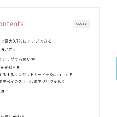
ontents
CLOSE
第で最大3.7％にアップできる！
決済アプリ
％にアップする使い方
ドを登録する
録するするクレジットカードをKyashにする
yと楽天ペイのスマホ決済アプリで支払う
意点
でお得に使おう