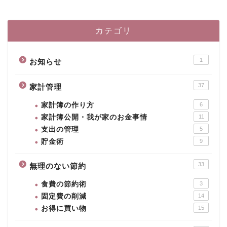
カテゴリ
1
お知らせ
37
家計管理
家計簿の作り方
6
家計簿公開・我が家のお金事情
11
支出の管理
5
貯金術
9
33
無理のない節約
食費の節約術
3
固定費の削減
14
お得に買い物
15